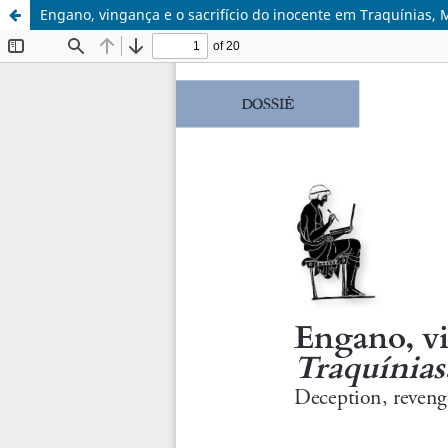
Engano, vingança e o sacrifício do inocente em Traquínias,