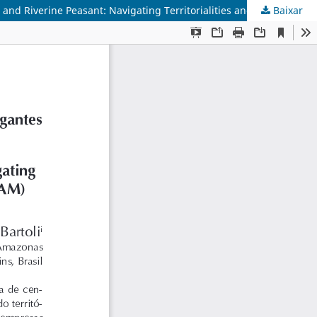
Baixar
Entre o Urbano e o Ribeirinho: Territorialidades Navegantes e Sistemas Territoriais em Parintins (AM) / Between Urban Dweller and Riverine Peasant: Navigating Territorialities and Territorial Systems in Parintins (AM)