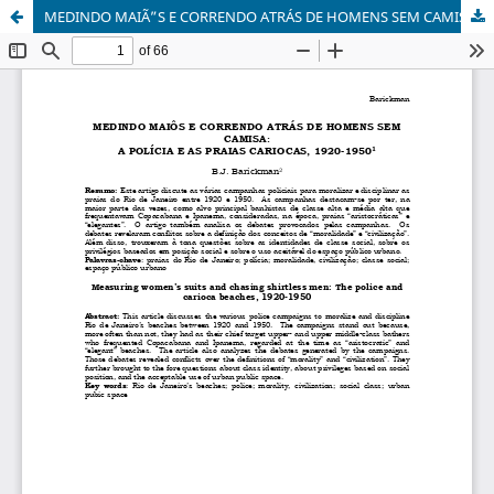
MEDINDO MAIÃ”S E CORRENDO ATRÁS DE HOMENS SEM CAMISA: A POLÍCIA E AS PRAIAS CARIOCAS, 1920-1950