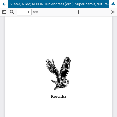
VIANA, Nildo; REBLIN, Iuri Andreas (org.). Super-heróis, cultura e sociedade: aproximações multidisciplinares sobre o mundo dos quadrinhos. São Paulo: Ideias & Letras, 2011. 184p.