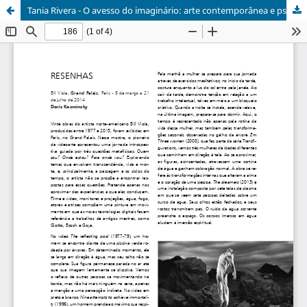
Tania Rivera - O avesso do imaginário: arte contemporânea e psicanálise