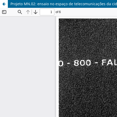
Projeto MN.02: ensaio no espaço de telecomunicações da cid