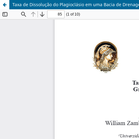
Taxa de Dissolução do Plagioclásio em uma Bacia de Drena