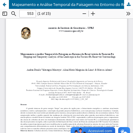
Mapeamento e Análise Temporal da Paisagem no Entorno do Reservatório de Tucuruí-PA