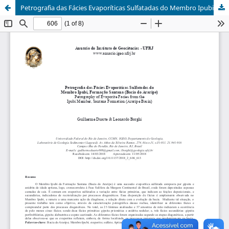
Petrografia das Fácies Evaporíticas Sulfatadas do Membro Ipubi, Formação Santana (Bacia do Araripe)