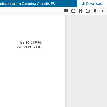
e Bodocongó em Campina Grande, PB
Download