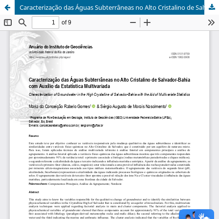
Caracterização das Águas Subterrâneas no Alto Cristalino de Salvador-Bahia com Auxílio da Estatística Multivariada