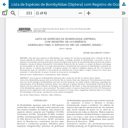
Lista de Espécies de Bombyliidae (Diptera) com Registro de Ocorrência Assinalado para o Estado do Rio De Janeiro, Brasil