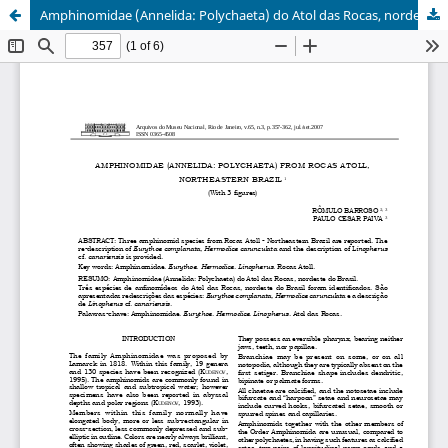
Amphinomidae (Annelida: Polychaeta) do Atol das Rocas, nordeste do Brasil