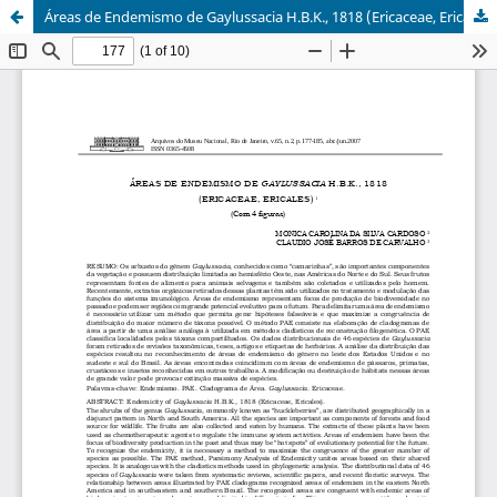
Áreas de Endemismo de Gaylussacia H.B.K., 1818 (Ericaceae, Ericales)