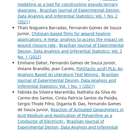
modeling as a tool for constructing pseudo ternary
diagrams
,
Brazilian Journal of Experimental Design,
Data Analysis and Inferential Statistics: Vol. 1 No. 2
(2021)
Thaís Nogueira Barradas, Fernando Gomes de Souza
Junior,
Chitosan-based films for wound healing
applications: A meta- analysis to access the impact on
wound closure rate
,
Brazilian Journal of Experimental
Design, Data Analysis and Inferential Statistics: Vol. 2
No. 1 (2022)
Emiliane Daher, Fernando Gomes de Souza Junior,
Viviane Brandão, Jean Carelo,
Poly(lactic acid)-PLA: An
Analysis Based on Literature Text Mining
,
Brazilian
Journal of Experimental Design, Data Analysis and
Inferential Statistics: Vol. 1 No. 1 (2021)
Fabíola da Silveira Maranhão, Nathália da Silva do
Carmo dos Santos, Cintia Patricia Santos da Paixão,
Sergio Thode Filho, Diganta B. Das, Fernando Gomes
de Souza Junior,
Reaction of Activated Geopolymers in
Acid Medium and Application of Polyaniline as a
Conductor of Electricity
,
Brazilian Journal of
Experimental Design, Data Analysis and Inferential