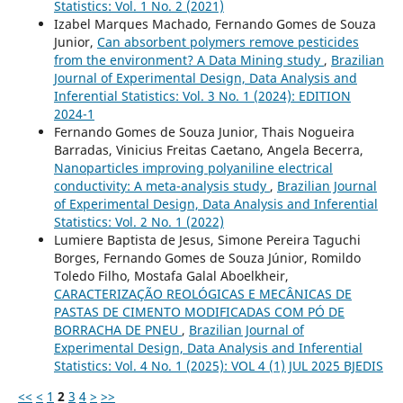
Statistics: Vol. 1 No. 2 (2021)
Izabel Marques Machado, Fernando Gomes de Souza
Junior,
Can absorbent polymers remove pesticides
from the environment? A Data Mining study
,
Brazilian
Journal of Experimental Design, Data Analysis and
Inferential Statistics: Vol. 3 No. 1 (2024): EDITION
2024-1
Fernando Gomes de Souza Junior, Thais Nogueira
Barradas, Vinicius Freitas Caetano, Angela Becerra,
Nanoparticles improving polyaniline electrical
conductivity: A meta-analysis study
,
Brazilian Journal
of Experimental Design, Data Analysis and Inferential
Statistics: Vol. 2 No. 1 (2022)
Lumiere Baptista de Jesus, Simone Pereira Taguchi
Borges, Fernando Gomes de Souza Júnior, Romildo
Toledo Filho, Mostafa Galal Aboelkheir,
CARACTERIZAÇÃO REOLÓGICAS E MECÂNICAS DE
PASTAS DE CIMENTO MODIFICADAS COM PÓ DE
BORRACHA DE PNEU
,
Brazilian Journal of
Experimental Design, Data Analysis and Inferential
Statistics: Vol. 4 No. 1 (2025): VOL 4 (1) JUL 2025 BJEDIS
<<
<
1
2
3
4
>
>>