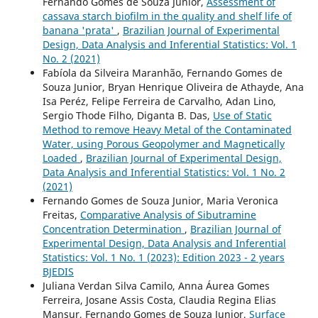
Fernando Gomes de Souza Junior,
Assessment of
cassava starch biofilm in the quality and shelf life of
banana 'prata'
,
Brazilian Journal of Experimental
Design, Data Analysis and Inferential Statistics: Vol. 1
No. 2 (2021)
Fabíola da Silveira Maranhão, Fernando Gomes de
Souza Junior, Bryan Henrique Oliveira de Athayde, Ana
Isa Peréz, Felipe Ferreira de Carvalho, Adan Lino,
Sergio Thode Filho, Diganta B. Das,
Use of Static
Method to remove Heavy Metal of the Contaminated
Water, using Porous Geopolymer and Magnetically
Loaded
,
Brazilian Journal of Experimental Design,
Data Analysis and Inferential Statistics: Vol. 1 No. 2
(2021)
Fernando Gomes de Souza Junior, Maria Veronica
Freitas,
Comparative Analysis of Sibutramine
Concentration Determination
,
Brazilian Journal of
Experimental Design, Data Analysis and Inferential
Statistics: Vol. 1 No. 1 (2023): Edition 2023 - 2 years
BJEDIS
Juliana Verdan Silva Camilo, Anna Áurea Gomes
Ferreira, Josane Assis Costa, Claudia Regina Elias
Mansur, Fernando Gomes de Souza Junior,
Surface