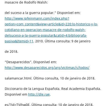
masacre de Rodolfo Walsh:
del suceso a la guerra popular.” Disponível em:
http://www.jpfeinmann.com/index.php?
option=com_content&view=article&id=220:lo-historico-y-lo-
cotidiano-en-operacion-masacre-de-rodolfo-walsh-
delsuceso-a-la-guerra-popular&catid=4:bibliografa-
pasiva&Itemid=11
. 2010. Última consulta: 9 de janeiro
de 2018.
“Desaparecidos”. Disponível em:
http://www.desaparecidos.org/arg/victimas/s/todos/
salamancar.html. Última consulta, 10 de janeiro de 2018.
Diccionario de la Lengua Española. Real Academia Española.
Disponível em
http://dle.rae
.
es/?id=TVjhw0E. Última consulta: 10 de janeiro de 2018.