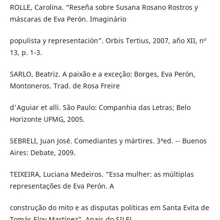
ROLLE, Carolina. “Reseña sobre Susana Rosano Rostros y
máscaras de Eva Perón. Imaginário
populista y representación”. Orbis Tertius, 2007, año XII, nº
13, p. 1-3.
SARLO, Beatriz. A paixão e a exceção: Borges, Eva Perón,
Montoneros. Trad. de Rosa Freire
d'Aguiar et alli. São Paulo: Companhia das Letras; Belo
Horizonte UFMG, 2005.
SEBRELI, Juan José. Comediantes y mártires. 3ªed. -- Buenos
Aires: Debate, 2009.
TEIXEIRA, Luciana Medeiros. “Essa mulher: as múltiplas
representações de Eva Perón. A
construção do mito e as disputas políticas em Santa Evita de
Tomás Eloy Martínez”. Anais do SILEL.