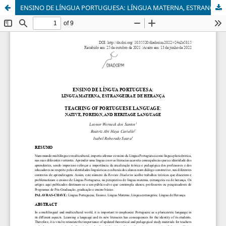
ENSINO DE LÍNGUA PORTUGUESA: LÍNGUA MATERNA, ESTRANGEIRA E DE HERANÇA