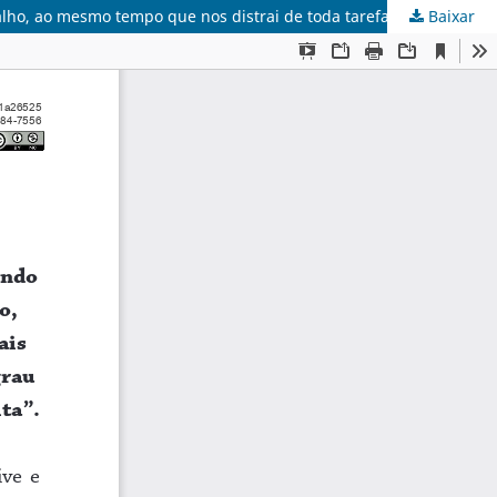
Baixar
ANDRÉIA DELMASCHIO: “Luto todos os dias contra as imposições de um mundo que quer nos enclausurar no universo do trabalho, ao mesmo tempo que nos distrai de toda tarefa mais lúdica e lenta, que exija tempo, dedicação, algum grau de recolhimento e mesmo de solidão, como é a escrita”.