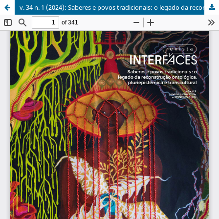
v. 34 n. 1 (2024): Saberes e povos tradicionais: o legado da reconstrução ontológica, pluriepistêmica e transcultural