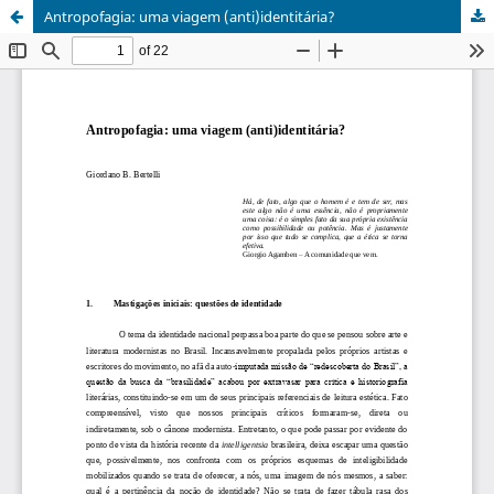
Antropofagia: uma viagem (anti)identitária?