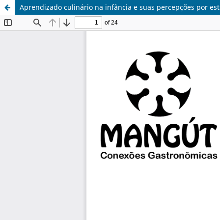
Aprendizado culinário na infância e suas percepções por es