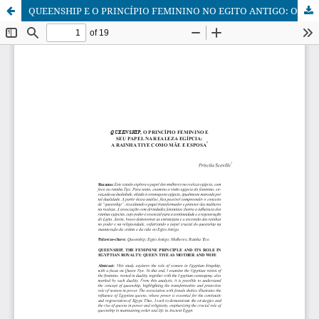
QUEENSHIP E O PRINCÍPIO FEMININO NO EGITO ANTIGO: O CASO DA RAINHA TIYE COMO MÃE E ESPOSA.