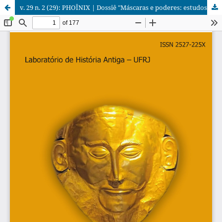
v. 29 n. 2 (29): PHOÎNIX | Dossiê "Máscaras e poderes: estudos acerca dos espaços de recordação nas cidades da Antiguidade"