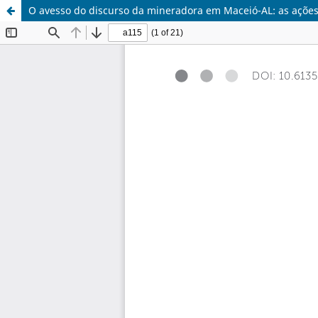
O avesso do discurso da mineradora em Maceió-AL: as ações-