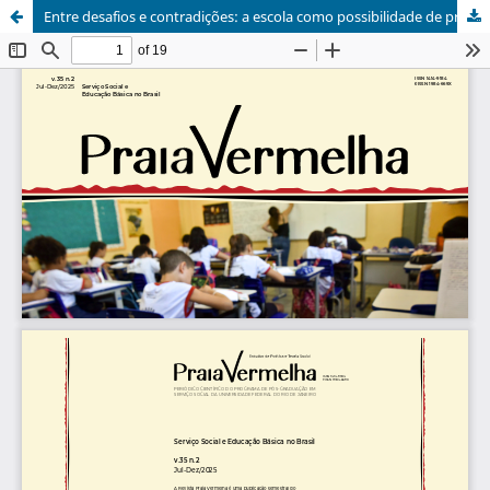
Entre desafios e contradições: a escola como possibilidade de proteção social?