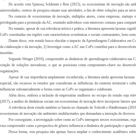
De acordo com Spinosa, Schlemm e Reis (2015), os ecossistemas de inovação são ambie
universidades, centros de pesquisa situam suas atividades, a fim de obter soluções para as ne
No contexto de ecossistemas de inovação, múltiplos atores, como empresas, startups 
privilegiada para a promoção da AC, reunindo indivíduos com interesses comuns para compart
No entanto, apesar de sua relevância teórica e prática, a literatura apresenta lacunas sig
CoPs constituídas em regiões com características econômicas e sociais contrastantes, bem com
Diante disso, este estudo busca elucidar o impacto da Aprendizagem Colaborativa em C
da colaboração e da inovação; 2) Investigar como a AC nas CoPs contribui para o desenvolvime
inseridas.
Segundo Wenger (2010), compreender as dinâmicas de aprendizagem colaborativa nas Com
criação de soluções inovadoras, o que as posiciona como componentes-chave no desenvolv
organizações.
Apesar de sua importância amplamente reconhecida, a literatura ainda apresenta lacunas
especial, são escassos os estudos que consideram as influências do contexto territorial e cu
influenciar substancialmente a forma como as CoPs se organizam e colaboram.
Além disso, embora a inclusão de empresárias mulheres no escopo do estudo seja rele
(2017), a análise de dinâmicas sociais em ecossistemas de inovação deve incorporar fatores que
A relevância deste estudo também se baseia no chamado de Schroth e Häußermann (2018),
ecossistemas de inovação são ambientes multifacetados que demandam a interação de diversos a
Por conseguinte, a investigação sobre como as CoPs interagem nesses ecossistemas, espe
visa compreender como a perspectiva de gênero influencia a dinâmica de participação e aprendi
Dessa forma, esta pesquisa não apenas busca ampliar o conhecimento acadêmico sobre 