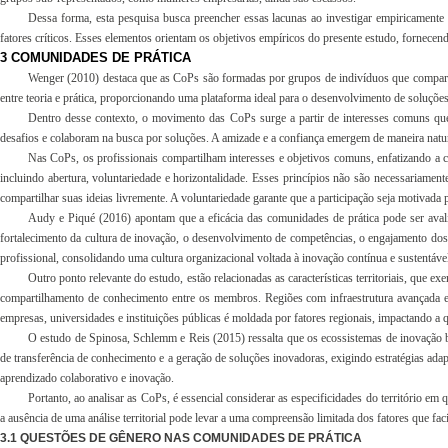
Dessa forma, esta pesquisa busca preencher essas lacunas ao investigar empiricamente
fatores críticos. Esses elementos orientam os objetivos empíricos do presente estudo, fornecen
3 COMUNIDADES DE PRÁTICA
Wenger (2010) destaca que as CoPs são formadas por grupos de indivíduos que compartil
entre teoria e prática, proporcionando uma plataforma ideal para o desenvolvimento de soluções
Dentro desse contexto, o movimento das CoPs surge a partir de interesses comuns que
desafios e colaboram na busca por soluções. A amizade e a confiança emergem de maneira nat
Nas CoPs, os profissionais compartilham interesses e objetivos comuns, enfatizando a
incluindo abertura, voluntariedade e horizontalidade. Esses princípios não são necessariam
compartilhar suas ideias livremente. A voluntariedade garante que a participação seja motivada
Audy e Piqué (2016) apontam que a eficácia das comunidades de prática pode ser avali
fortalecimento da cultura de inovação, o desenvolvimento de competências, o engajamento dos 
profissional, consolidando uma cultura organizacional voltada à inovação contínua e sustentáve
Outro ponto relevante do estudo, estão relacionadas as características territoriais, que 
compartilhamento de conhecimento entre os membros. Regiões com infraestrutura avançada e a
empresas, universidades e instituições públicas é moldada por fatores regionais, impactando a 
O estudo de Spinosa, Schlemm e Reis (2015) ressalta que os ecossistemas de inovação br
de transferência de conhecimento e a geração de soluções inovadoras, exigindo estratégias adap
aprendizado colaborativo e inovação.
Portanto, ao analisar as CoPs, é essencial considerar as especificidades do território 
a ausência de uma análise territorial pode levar a uma compreensão limitada dos fatores que fac
3.1 QUESTÕES DE GÊNERO NAS COMUNIDADES DE PRÁTICA