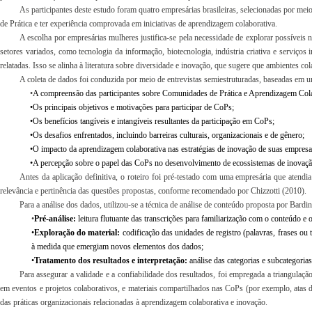
As participantes deste estudo foram quatro empresárias brasileiras, selecionadas por mei
de Prática e ter experiência comprovada em iniciativas de aprendizagem colaborativa.
A escolha por empresárias mulheres justifica-se pela necessidade de explorar possívei
setores variados, como tecnologia da informação, biotecnologia, indústria criativa e serviços
relatadas. Isso se alinha à literatura sobre diversidade e inovação, que sugere que ambientes c
A coleta de dados foi conduzida por meio de entrevistas semiestruturadas, baseadas em um 
•
A compreensão das participantes sobre Comunidades de Prática e Aprendizagem Cola
•Os principais objetivos e motivações para participar de CoPs;
•Os benefícios tangíveis e intangíveis resultantes da participação em CoPs;
•Os desafios enfrentados, incluindo barreiras culturais, organizacionais e de gênero;
•O impacto da aprendizagem colaborativa nas estratégias de inovação de suas empresa
•A percepção sobre o papel das CoPs no desenvolvimento de ecossistemas de inovaçã
Antes da aplicação definitiva, o roteiro foi pré-testado com uma empresária que atendia 
relevância e pertinência das questões propostas, conforme recomendado por Chizzotti (2010).
Para a análise dos dados, utilizou-se a técnica de análise de conteúdo proposta por Bardi
•
Pré-análise:
leitura flutuante das transcrições para familiarização com o conteúdo e 
•
Exploração do material:
codificação das unidades de registro (palavras, frases ou 
à medida que emergiam novos elementos dos dados;
•
Tratamento dos resultados e interpretação:
análise das categorias e subcategorias
Para assegurar a validade e a confiabilidade dos resultados, foi empregada a triangulaçã
em eventos e projetos colaborativos, e materiais compartilhados nas CoPs (por exemplo, atas
das práticas organizacionais relacionadas à aprendizagem colaborativa e inovação.