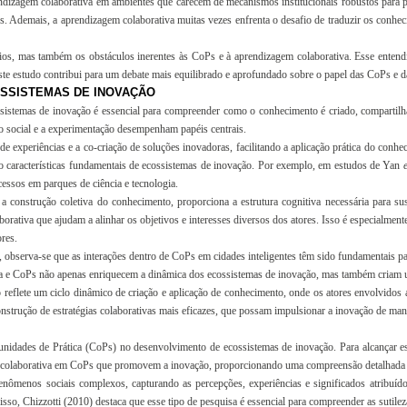
rendizagem colaborativa em ambientes que carecem de mecanismos institucionais robustos para
s. Ademais, a aprendizagem colaborativa muitas vezes enfrenta o desafio de traduzir os conhec
os, mas também os obstáculos inerentes às CoPs e à aprendizagem colaborativa. Esse entendim
 este estudo contribui para um debate mais equilibrado e aprofundado sobre o papel das CoPs e
OSSISTEMAS DE INOVAÇÃO
istemas de inovação é essencial para compreender como o conhecimento é criado, compartilhad
o social e a experimentação desempenham papéis centrais.
experiências e a co-criação de soluções inovadoras, facilitando a aplicação prática do conh
ão características fundamentais de ecossistemas de inovação. Por exemplo, em estudos de Yan
e
essos em parques de ciência e tecnologia.
a e a construção coletiva do conhecimento, proporciona a estrutura cognitiva necessária par
orativa que ajudam a alinhar os objetivos e interesses diversos dos atores. Isso é especialmen
res.
bserva-se que as interações dentro de CoPs em cidades inteligentes têm sido fundamentais par
a e CoPs não apenas enriquecem a dinâmica dos ecossistemas de inovação, mas também criam u
ão reflete um ciclo dinâmico de criação e aplicação de conhecimento, onde os atores envolvi
strução de estratégias colaborativas mais eficazes, que possam impulsionar a inovação de manei
dades de Prática (CoPs) no desenvolvimento de ecossistemas de inovação. Para alcançar esse 
em colaborativa em CoPs que promovem a inovação, proporcionando uma compreensão detalhada 
nômenos sociais complexos, capturando as percepções, experiências e significados atribuídos
disso, Chizzotti (2010) destaca que esse tipo de pesquisa é essencial para compreender as sutil