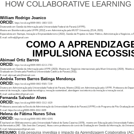
HOW COLLABORATIVE LEARNING 
William Rodrigo Joanico
ORCID:
https://orcid.org/0009-0001-1883-5335
Doutorando em Gestão da Informação pela Universidade Federal do Paraná (UFPR).
Mestre em Bioinformática pela UFPR (2012) e em Administração pela MUST University (EUA, 2023).
Especialista em Startups, Inovação e Empreendedorismo (2022), Gestão de Projetos no Setor Público, Administração e Negócios, e
E-mail: willrodj@gmail.com
COMO A APRENDIZAG
IMPULSIONA ECOSSI
Abimael Ortiz Barros
ORCID:
https://orcid.org/0009-0005-6213-2783
Doutorando em Gestão da Informação pela UFPR (2023). Mestre em Negócios internacionais pela Must University (2024). Mestre em D
Graduado em Direito pela Pontifícia Universidade Católica do Paraná (2011).
E-mail: abimael.adv@hotmail.com
Andréa Torres Barros Batinga Mendonça
ORCID:
https://orcid.org/0000-0002-9585-7239
Doutora em Administração pela Universidade Federal do Paraná. Mestre (2011) em Administração pela UFPR. Professora do Depart
setorial de inovação, capacidade tecnológica, inovação sustentável, abordagem sociotécnica da inovação e inovação social.
E-mail: andrea.tbbm@gmail.com
Fernanda Salvador Alves
ORCID:
https://orcid.org/0000-0003-3312-1629
Professora associada na Escola de Administração da Universidade Federal do Paraná (UFPR) e do Programa de Pós-Graduaçã
E-mail: https://orcid.org/0000-0003-3312-1629
Helena de Fátima Nunes Silva
ORCID:
https://orcid.org/0000-0002-8901-629X
É bacharel em Biblioteconomia pela Universidade Federal de Santa Catarina (1978), mestre em Educação pela Universidade Federal
da Aeronáutica (IAE - São José dos Campos). Atuou como professora do curso de Graduação em Gestão da Informação, da Universid
E-mail: helenanuness@gmail.com
RESUMO:
Esta pesquisa investiga o impacto da Aprendizagem Colaborativa (A