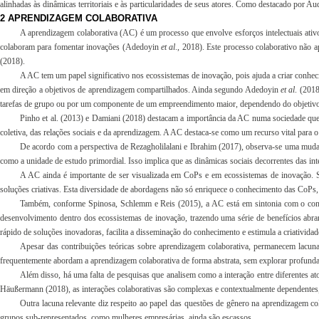
alinhadas às dinâmicas territoriais e às particularidades de seus atores. Como destacado por A
2 APRENDIZAGEM COLABORATIVA
A aprendizagem colaborativa (AC) é um processo que envolve esforços intelectuais ativo
colaboram para fomentar inovações (Adedoyin
et al
., 2018). Este processo colaborativo nã
(2018).
A AC tem um papel significativo nos ecossistemas de inovação, pois ajuda a criar conheci
em direção a objetivos de aprendizagem compartilhados. Ainda segundo Adedoyin
et al
. (201
tarefas de grupo ou por um componente de um empreendimento maior, dependendo do objetivo p
Pinho et al. (2013) e Damiani (2018) destacam a importância da AC numa sociedade que 
coletiva, das relações sociais e da aprendizagem. A AC destaca-se como um recurso vital para o 
De acordo com a perspectiva de Rezagholilalani e Ibrahim (2017), observa-se uma mud
como a unidade de estudo primordial. Isso implica que as dinâmicas sociais decorrentes das in
A AC ainda é importante de ser visualizada em CoPs e em ecossistemas de inovação. 
soluções criativas. Esta diversidade de abordagens não só enriquece o conhecimento das CoPs,
Também, conforme Spinosa, Schlemm e Reis (2015), a AC está em sintonia com o conce
desenvolvimento dentro dos ecossistemas de inovação, trazendo uma série de benefícios ab
rápido de soluções inovadoras, facilita a disseminação do conhecimento e estimula a criatividad
Apesar das contribuições teóricas sobre aprendizagem colaborativa, permanecem lacuna
frequentemente abordam a aprendizagem colaborativa de forma abstrata, sem explorar profund
Além disso, há uma falta de pesquisas que analisem como a interação entre diferentes a
Häußermann (2018), as interações colaborativas são complexas e contextualmente dependentes, 
Outra lacuna relevante diz respeito ao papel das questões de gênero na aprendizagem co
grupos sub-representados, como mulheres empresárias, ainda são escassos.