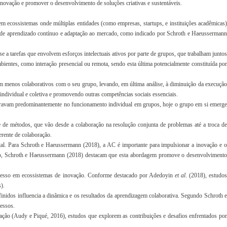
 inovação e promover o desenvolvimento de soluções criativas e sustentáveis.
m ecossistemas onde múltiplas entidades (como empresas, startups, e instituições acadêmicas)
 de aprendizado contínuo e adaptação ao mercado, como indicado por Schroth e Haeusserman
e a tarefas que envolvem esforços intelectuais ativos por parte de grupos, que trabalham juntos
ientes, como interação presencial ou remota, sendo esta última potencialmente constituída po
em menos colaborativos com o seu grupo, levando, em última análise, à diminuição da execução
 individual e coletiva e promovendo outras competências sociais essenciais.
ntravam predominantemente no funcionamento individual em grupos, hoje o grupo em si emerge
de métodos, que vão desde a colaboração na resolução conjunta de problemas até a troca de
rente de colaboração.
l. Para Schroth e Haeussermann (2018), a AC é importante para impulsionar a inovação e o
isso, Schroth e Haeussermann (2018) destacam que esta abordagem promove o desenvolvimento
processo em ecossistemas de inovação. Conforme destacado por Adedoyin
et al
. (2018), estudo
).
inidos influencia a dinâmica e os resultados da aprendizagem colaborativa. Segundo Schroth e
essos.
vação (Audy e Piqué, 2016), estudos que explorem as contribuições e desafios enfrentados por