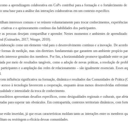
 como a aprendizagem colaborativa em CoPs contribui para a formação e o fortalecimento de e
do uma base para a análise das interações colaborativas em um contexto específico.
ham interesses comuns e se reúnem voluntariamente para trocar conhecimentos, experiências e
 criativas e o aprimoramento contínuo das habilidades dos participantes.
 as pessoas desejam compartilhar e aprender. Nestes momentos e ambientes de aprendizado c
ural (Guimarães, 2017; Wenger, 2010).
 colaboração como um elemento vital para o desenvolvimento contínuo e a inovação. De acord
ente formas de medição, mas sim diretrizes fundamentais que garantem um ambiente propício p
 pelo interesse genuíno dos membros. Por fim, a horizontalidade promove igualdade entre os par
ada por meio de resultados tangíveis, como a adoção de novas práticas, a resolução de prob
participantes e a ampliação das redes de relacionamento – são igualmente essenciais. Esses a
l.
exercem influência significativa na formação, dinâmica e resultados das Comunidades de Prática (
cesso à tecnologia favorecem a cooperação, enquanto áreas menos desenvolvidas enfrentam de
qualidade e intensidade da troca de conhecimento.
asileiros apresentam desafios específicos, como desigualdades regionais e culturais, que afe
tadas para superar tais obstáculos. Em contrapartida, contextos territoriais dinâmicos, com for
em que estão inseridas, já que essas características moldam tanto as interações entre os membr
ilitam ou restringem a eficácia dessas comunidades.