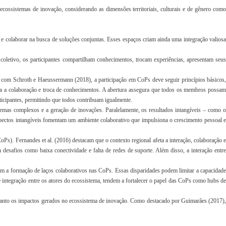
cossistemas de inovação, considerando as dimensões territoriais, culturais e de gênero como
 colaborar na busca de soluções conjuntas. Esses espaços criam ainda uma integração valiosa
oletivo, os participantes compartilham conhecimentos, trocam experiências, apresentam seus
o com Schroth e Haeussermann (2018), a participação em CoPs deve seguir princípios básicos,
ara a colaboração e troca de conhecimentos. A abertura assegura que todos os membros possam
ticipantes, permitindo que todos contribuam igualmente.
lemas complexos e a geração de inovações. Paralelamente, os resultados intangíveis – como o
spectos intangíveis fomentam um ambiente colaborativo que impulsiona o crescimento pessoal e
CoPs). Fernandes et al. (2016) destacam que o contexto regional afeta a interação, colaboração e
safios como baixa conectividade e falta de redes de suporte. Além disso, a interação entre
tam a formação de laços colaborativos nas CoPs. Essas disparidades podem limitar a capacidade
te integração entre os atores do ecossistema, tendem a fortalecer o papel das CoPs como hubs de
os quanto os impactos gerados no ecossistema de inovação. Como destacado por Guimarães (2017),