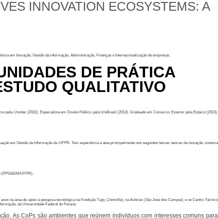
VES INNOVATION ECOSYSTEMS: A
ência em Inovação, Gestão da informação, Administração, Finanças e Internacionalização de empresas.
NIDADES DE PRÁTICA
ESTUDO QUALITATIVO
 pela Uninter (2022). Especialista em Direito Público pela UniBrasil (2013). Graduado em Comercio Exterior pela Estácio (2023).
ação em Gestão da Informação da UFPR. Tem experiência e atua principalmente nos seguintes temas: teorias da inovação, sistema
ação (PPGADM/UFPR).
anos na área de apoio à pesquisa tecnológica na Fundição Tupy (Joinville); na Avibrás (São José dos Campus) e no Centro Técnico
formação, da Universidade Federal do Paraná.
vação. As CoPs são ambientes que reúnem indivíduos com interesses comuns par