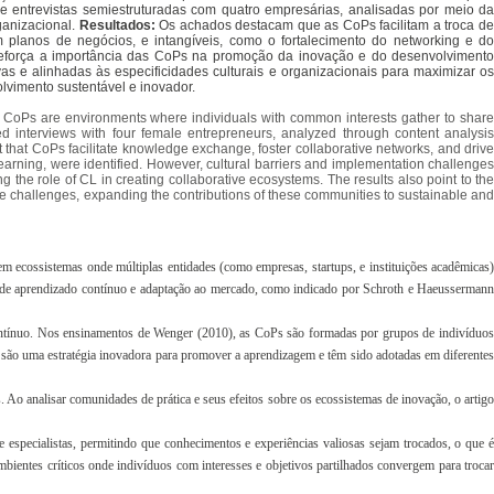
 e entrevistas semiestruturadas com quatro empresárias, analisadas por meio d
ganizacional.
Resultados:
Os achados destacam que as CoPs facilitam a troca d
 planos de negócios, e intangíveis, como o fortalecimento do networking e do
eforça a importância das CoPs na promoção da inovação e do desenvolviment
s e alinhadas às especificidades culturais e organizacionais para maximizar os
lvimento sustentável e inovador.
. CoPs are environments where individuals with common interests gather to share
 interviews with four female entrepreneurs, analyzed through content analysi
t that CoPs facilitate knowledge exchange, foster collaborative networks, and driv
arning, were identified. However, cultural barriers and implementation challenges
he role of CL in creating collaborative ecosystems. The results also point to the
ese challenges, expanding the contributions of these communities to sustainable and
m ecossistemas onde múltiplas entidades (como empresas, startups, e instituições acadêmicas)
 de aprendizado contínuo e adaptação ao mercado, como indicado por Schroth e Haeussermann
contínuo. Nos ensinamentos de Wenger (2010), as CoPs são formadas por grupos de indivíduos
 são uma estratégia inovadora para promover a aprendizagem e têm sido adotadas em diferentes
Ao analisar comunidades de prática e seus efeitos sobre os ecossistemas de inovação, o artigo
especialistas, permitindo que conhecimentos e experiências valiosas sejam trocados, o que é
ientes críticos onde indivíduos com interesses e objetivos partilhados convergem para trocar