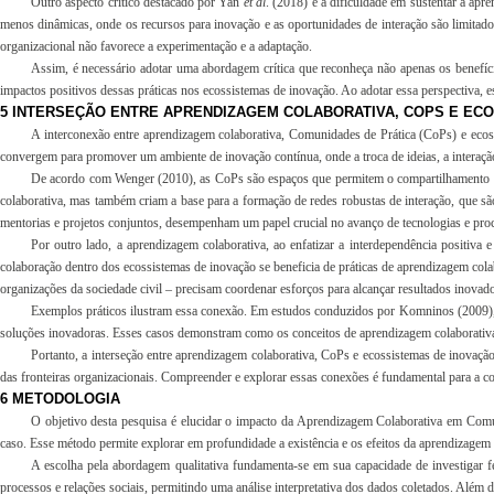
Outro aspecto crítico destacado por Yan
et al
. (2018) é a dificuldade em sustentar a ap
menos dinâmicas, onde os recursos para inovação e as oportunidades de interação são limitado
organizacional não favorece a experimentação e a adaptação.
Assim, é necessário adotar uma abordagem crítica que reconheça não apenas os benefíci
impactos positivos dessas práticas nos ecossistemas de inovação. Ao adotar essa perspectiva,
5 INTERSEÇÃO ENTRE APRENDIZAGEM COLABORATIVA, COPS E EC
A interconexão entre aprendizagem colaborativa, Comunidades de Prática (CoPs) e ecoss
convergem para promover um ambiente de inovação contínua, onde a troca de ideias, a interaçã
De acordo com Wenger (2010), as CoPs são espaços que permitem o compartilhamento de 
colaborativa, mas também criam a base para a formação de redes robustas de interação, que s
mentorias e projetos conjuntos, desempenham um papel crucial no avanço de tecnologias e proc
Por outro lado, a aprendizagem colaborativa, ao enfatizar a interdependência positiv
colaboração dentro dos ecossistemas de inovação se beneficia de práticas de aprendizagem colab
organizações da sociedade civil – precisam coordenar esforços para alcançar resultados inovado
Exemplos práticos ilustram essa conexão. Em estudos conduzidos por Komninos (2009), o
soluções inovadoras. Esses casos demonstram como os conceitos de aprendizagem colaborativ
Portanto, a interseção entre aprendizagem colaborativa, CoPs e ecossistemas de inovaç
das fronteiras organizacionais. Compreender e explorar essas conexões é fundamental para a con
6 METODOLOGIA
O objetivo desta pesquisa é elucidar o impacto da Aprendizagem Colaborativa em Comuni
caso. Esse método permite explorar em profundidade a existência e os efeitos da aprendizag
A escolha pela abordagem qualitativa fundamenta-se em sua capacidade de investigar fe
processos e relações sociais, permitindo uma análise interpretativa dos dados coletados. Além 