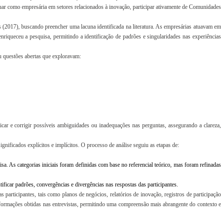
 atuar como empresária em setores relacionados à inovação, participar ativamente de Comunidades
 (2017), buscando preencher uma lacuna identificada na literatura. As empresárias atuavam em
enriqueceu a pesquisa, permitindo a identificação de padrões e singularidades nas experiências
iu questões abertas que exploravam:
ificar e corrigir possíveis ambiguidades ou inadequações nas perguntas, assegurando a clareza,
gnificados explícitos e implícitos. O processo de análise seguiu as etapas de:
sa. As categorias iniciais foram definidas com base no referencial teórico, mas foram refinada
ntificar padrões, convergências e divergências nas respostas das participantes.
 participantes, tais como planos de negócios, relatórios de inovação, registros de participação
formações obtidas nas entrevistas, permitindo uma compreensão mais abrangente do contexto e