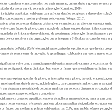
ntes complexos e interconectados nos quais empresas, universidades e governo se unem para 
cessidades dos atores que vão consumir tal inovação (Komninos, 2009).
e instituições acadêmicas, colaboram para enfrentar desafios complexos e desenvolver solu
ilhar conhecimentos e resolver problemas coletivamente (Wenger, 2010).
nificativas sobre como essas dinâmicas colaborativas se manifestam em diferentes contextos territ
o sobre como fatores de gênero, como a atuação de mulheres empreendedoras, influenciam essas 
omunidades de Prática no desenvolvimento de ecossistemas de inovação. Especificamente, a pe
nto de seus membros e das organizações que as integram; e 3) Explorar as conexões entre as p
unidades de Prática (CoPs) é essencial para organizações e profissionais que desejam prospe
imento de ecossistemas de inovação. A aprendizagem colaborativa que ocorre nesses espaç
 significativas sobre como a aprendizagem colaborativa impacta diretamente os ecossistemas d
ltural na configuração dessas dinâmicas, bem como os fatores que potencializam ou limitam su
vante para explorar questões de gênero, as interseções entre gênero, inovação e aprendizag
 envolvam diversidade de atores, incluindo gênero, para compreender melhor como as característ
 que destacam a necessidade de pesquisas empíricas que conectem diretamente os conceitos de
tores para o avanço tecnológico e competitivo.
cialmente em contextos específicos, como os de mulheres empreendedoras, torna-se uma contrib
zagem nesses contextos, oferecendo uma lente crítica para analisar desigualdades estruturais e
os fatores que moldam as práticas colaborativas nas CoPs, mas também oferece percepções ap