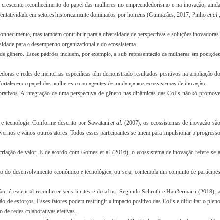
 crescente reconhecimento do papel das mulheres no empreendedorismo e na inovação, ainda
epresentatividade em setores historicamente dominados por homens (Guimarães, 2017; Pinho
et al
.,
conhecimento, mas também contribuir para a diversidade de perspectivas e soluções inovadoras.
rsidade para o desempenho organizacional e do ecossistema.
de gênero. Esses padrões incluem, por exemplo, a sub-representação de mulheres em posições
oras e redes de mentorias específicas têm demonstrado resultados positivos na ampliação do
m fortalecem o papel das mulheres como agentes de mudança nos ecossistemas de inovação.
borativos. A integração de uma perspectiva de gênero nas dinâmicas das CoPs não só promove
 e tecnologia. Conforme descrito por Sawatani
et al
. (2007), os ecossistemas de inovação sã
vernos e vários outros atores. Todos esses participantes se unem para impulsionar o progresso
riação de valor. E de acordo com Gomes et al. (2016), o ecossistema de inovação refere-se a
to do desenvolvimento econômico e tecnológico, ou seja, contempla um conjunto de partícipes
o, é essencial reconhecer seus limites e desafios. Segundo Schroth e Häußermann (2018), a
ção de esforços. Esses fatores podem restringir o impacto positivo das CoPs e dificultar o pleno
 de redes colaborativas efetivas.