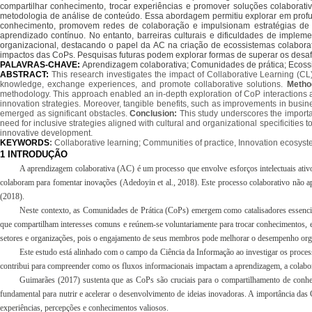
compartilhar conhecimento, trocar experiências e promover soluções colaborati
metodologia de análise de conteúdo. Essa abordagem permitiu explorar em profu
conhecimento, promovem redes de colaboração e impulsionam estratégias de in
aprendizado contínuo. No entanto, barreiras culturais e dificuldades de implem
organizacional, destacando o papel da AC na criação de ecossistemas colaborat
impactos das CoPs. Pesquisas futuras podem explorar formas de superar os desaf
PALAVRAS-CHAVE:
Aprendizagem colaborativa; Comunidades de prática; Ecoss
ABSTRACT:
This research investigates the impact of Collaborative Learning (C
knowledge, exchange experiences, and promote collaborative solutions.
Metho
methodology. This approach enabled an in-depth exploration of CoP interactions an
innovation strategies. Moreover, tangible benefits, such as improvements in busin
emerged as significant obstacles.
Conclusion:
This study underscores the importa
need for inclusive strategies aligned with cultural and organizational specificiti
innovative development.
KEYWORDS
:
Collaborative learning; Communities of practice, Innovation ecosyst
1 INTRODUÇÃO
A aprendizagem colaborativa (AC) é um processo que envolve esforços intelectuais ativo
colaboram para fomentar inovações (Adedoyin et al., 2018). Este processo colaborativo nã
(2018).
Neste contexto, as Comunidades de Prática (CoPs) emergem como catalisadores essenci
que compartilham interesses comuns e reúnem-se voluntariamente para trocar conhecimentos, ex
setores e organizações, pois o engajamento de seus membros pode melhorar o desempenho org
Este estudo está alinhado com o campo da Ciência da Informação ao investigar os proces
contribui para compreender como os fluxos informacionais impactam a aprendizagem, a colabor
Guimarães (2017) sustenta que as CoPs são cruciais para o compartilhamento de conheci
fundamental para nutrir e acelerar o desenvolvimento de ideias inovadoras. A importância das
experiências, percepções e conhecimentos valiosos.