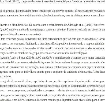
udy e Piqué (2016), compreender essas interações é essencial para fortalecer os ecossistemas de
s de grupos, que trabalham juntos em direção a objetivos comuns. É especialmente relevante e
o apenas aumenta o desenvolvimento de soluções inovadoras, mas também promove uma cultura
mento e a difundir ideias. De acordo com o entendimento de Adedoyin et al. (2018), ela refere-s
8), a AC envolve a ideia de aprendizagem como um coletivo. Pode ser realizada em diversos amb
retendido e dos recursos acessíveis.
tem tendência para o individualismo, uma característica que faz com que os cidadãos se torn
sucesso neste aspecto, facilitando a interdependência positiva, incentivando a responsabilidade
ança fundamental no enfoque das teorias de AC. Enquanto no passado essas teorias se conce
terações entre os membros do grupo passem a ser o foco central da investigação.
Segundo Audy e Piqué (2016), a AC em CoPs é multifacetada e manifesta-se numa variedade 
 como também promove a criação de laços sociais fortes e dessa forma promove uma cultura ine
ito de ecossistemas de inovação, nos quais a colaboração desempenha um papel fundamenta
rangentes tanto para os indivíduos quanto para o conjunto do ambiente de inovação. Além d
e contínua.
s significativas na literatura, especialmente no que diz respeito ao impacto prático desse 
amente como ela se manifesta em contextos específicos, como as Comunidades de Prática (CoPs
tores — como empresas, universidades e governo — dentro de ecossistemas territorialmente def
mas poucas investigações têm considerado as especificidades culturais e regionais nesses proc
laborativa e nas CoPs. Embora a literatura reconheça a importância da diversidade para a ino