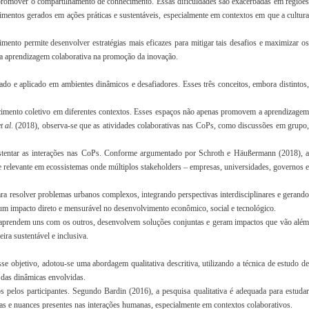
 promover o compartilhamento de conhecimento. Essas dificuldades são exacerbadas em regiõe
imentos gerados em ações práticas e sustentáveis, especialmente em contextos em que a cultura
ento permite desenvolver estratégias mais eficazes para mitigar tais desafios e maximizar os
 da aprendizagem colaborativa na promoção da inovação.
o e aplicado em ambientes dinâmicos e desafiadores. Esses três conceitos, embora distintos,
ecimento coletivo em diferentes contextos. Esses espaços não apenas promovem a aprendizagem
t al
. (2018), observa-se que as atividades colaborativas nas CoPs, como discussões em grupo
a sustentar as interações nas CoPs. Conforme argumentado por Schroth e Häußermann (2018), a
te relevante em ecossistemas onde múltiplos stakeholders – empresas, universidades, governos e
a resolver problemas urbanos complexos, integrando perspectivas interdisciplinares e gerando
m impacto direto e mensurável no desenvolvimento econômico, social e tecnológico.
dos aprendem uns com os outros, desenvolvem soluções conjuntas e geram impactos que vão além
ra sustentável e inclusiva.
objetivo, adotou-se uma abordagem qualitativa descritiva, utilizando a técnica de estudo de
das dinâmicas envolvidas.
 pelos participantes. Segundo Bardin (2016), a pesquisa qualitativa é adequada para estudar
ezas e nuances presentes nas interações humanas, especialmente em contextos colaborativos.