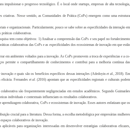
impulsionar o progresso tecnológico. É o local onde startups, empresas de alta tecnologia,
ções criativas. Nesse sentido, as Comunidades de Prática (CoPs) emergem como uma estrutura
oriais e organizacionais. Particularmente, pouco se sabe sobre as especificidades da interação em
práticas colaborativas.
squisa tem como objetivos: 1) Analisar a compreensão das CoPs e seu papel no fortalecimento
ráticas colaborativas das CoPs e as especificidades dos ecossistemas de inovação em que estão
rar em ambientes voltados para a inovação. As CoPs promovem a troca de experiências e a co-
os permite o compartilhamento de conhecimentos e contribui para a melhoria contínua das
e inovação e quais são os benefícios específicos dessas interações (Adedoyin
et a
l., 2018). E
a eficácia. Fernandes
et al
. (2016) apontam que as especificidades regionais e culturais pode
em colaborativa são frequentemente negligenciadas em estudos acadêmicos. Segundo Guimarães
icas individuais e contextuais influenciam os resultados colaborativos.
 aprendizagem colaborativa, CoPs e ecossistemas de inovação. Esses autores enfatizam que os
uição crucial para a literatura. Dessa forma, a escolha metodológica por empresárias mulheres
m espaços colaborativos de inovação.
licáveis para organizações interessadas em desenvolver estratégias colaborativas eficazes,