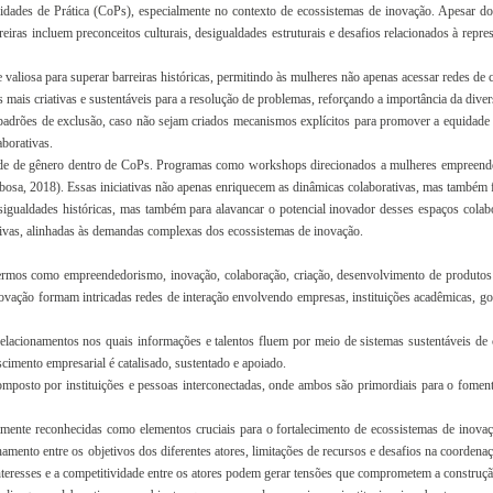
ades de Prática (CoPs), especialmente no contexto de ecossistemas de inovação. Apesar do
rreiras incluem preconceitos culturais, desigualdades estruturais e desafios relacionados à r
liosa para superar barreiras históricas, permitindo às mulheres não apenas acessar redes de 
mais criativas e sustentáveis para a resolução de problemas, reforçando a importância da dive
drões de exclusão, caso não sejam criados mecanismos explícitos para promover a equidade 
aborativas.
dade de gênero dentro de CoPs. Programas como workshops direcionados a mulheres empreended
arbosa, 2018). Essas iniciativas não apenas enriquecem as dinâmicas colaborativas, mas també
sigualdades históricas, mas também para alavancar o potencial inovador desses espaços cola
tivas, alinhadas às demandas complexas dos ecossistemas de inovação.
termos como empreendedorismo, inovação, colaboração, criação, desenvolvimento de produtos
novação formam intricadas redes de interação envolvendo empresas, instituições acadêmicas, go
lacionamentos nos quais informações e talentos fluem por meio de sistemas sustentáveis de c
scimento empresarial é catalisado, sustentado e apoiado.
omposto por instituições e pessoas interconectadas, onde ambos são primordiais para o fomen
nte reconhecidas como elementos cruciais para o fortalecimento de ecossistemas de inovaçã
hamento entre os objetivos dos diferentes atores, limitações de recursos e desafios na coordena
teresses e a competitividade entre os atores podem gerar tensões que comprometem a construção