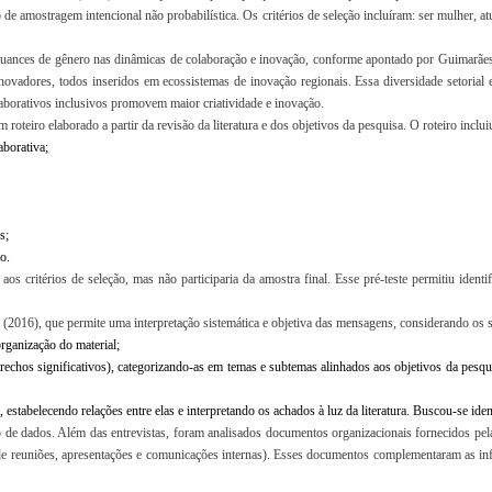
o de amostragem intencional não probabilística. Os critérios de seleção incluíram: ser mulher,
s nuances de gênero nas dinâmicas de colaboração e inovação, conforme apontado por Guimarães
 inovadores, todos inseridos em ecossistemas de inovação regionais. Essa diversidade setorial 
olaborativos inclusivos promovem maior criatividade e inovação.
roteiro elaborado a partir da revisão da literatura e dos objetivos da pesquisa. O roteiro inclu
borativa;
s;
o.
aos critérios de seleção, mas não participaria da amostra final. Esse pré-teste permitiu ident
n (2016), que permite uma interpretação sistemática e objetiva das mensagens, considerando os si
organização do material;
trechos significativos), categorizando-as em temas e subtemas alinhados aos objetivos da pesqui
, estabelecendo relações entre elas e interpretando os achados à luz da literatura. Buscou-se ide
o de dados. Além das entrevistas, foram analisados documentos organizacionais fornecidos pelas
 de reuniões, apresentações e comunicações internas). Esses documentos complementaram as in