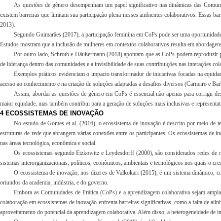
As questões de gênero desempenham um papel significativo nas dinâmicas das Comunid
existem barreiras que limitam sua participação plena nesses ambientes colaborativos. Essas ba
2013).
Segundo Guimarães (2017), a participação feminina em CoPs pode ser uma oportunidade va
Estudos mostram que a inclusão de mulheres em contextos colaborativos resulta em abordagens 
Por outro lado, Schroth e Häußermann (2018) apontam que as CoPs podem reproduzir pa
de liderança dentro das comunidades e a invisibilidade de suas contribuições nas interações col
Exemplos práticos evidenciam o impacto transformador de iniciativas focadas na equi
acesso ao conhecimento e na criação de soluções adaptadas a desafios diversos (Carneiro e B
Assim, abordar as questões de gênero em CoPs é essencial não apenas para corrigir de
maior equidade, mas também contribui para a geração de soluções mais inclusivas e representa
4 ECOSSISTEMAS DE INOVAÇÃO
No estudo de Gomes et al. (2016), o ecossistema de inovação é descrito por meio de 
estruturas de rede que abrangem várias conexões entre os participantes. Os ecossistemas de i
nas áreas tecnológica, econômica e social.
Os ecossistemas segundo Etzkowitz e Leydesdorff (2000), são considerados redes de re
sistemas interorganizacionais, políticos, econômicos, ambientais e tecnológicos nos quais o cre
O ecossistema de inovação, nos dizeres de Valkokari (2015), é um sistema dinâmico, c
oriundos da academia, indústria, e do governo.
Embora as Comunidades de Prática (CoPs) e a aprendizagem colaborativa sejam amplame
colaboração em ecossistemas de inovação enfrenta barreiras significativas, como a falta de alin
aproveitamento do potencial da aprendizagem colaborativa. Além disso, a heterogeneidade de in