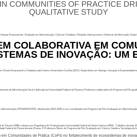
IN COMMUNITIES OF PRACTICE DRI
QUALITATIVE STUDY
 Finanças Empresariais. Graduado em Administração, Ciências Contábeis, Relações Internacionais e Sistemas de Informação. Experi
EM COLABORATIVA EM COMU
STEMAS DE INOVAÇÃO: UM 
ireito Empresarial e Cidadania pelo Centro Universitário Curitiba (2017). Especialista em Startups, Inovação e Empreendedorismo
amento de Administração Geral e Aplicada da Universidade Federal do Paraná e Professora colaboradora do Programa de Pós-gradu
o em Administração (PPGADM/UFPR). Atualmente (2023-2025) é vice coordenadora do Programa de Pós-Graduação em Administr
 do Paraná (1996) e doutora em Engenharia de Produção pela Universidade Federal de Santa Catarina (2004). Trabalhou durante 10 
ade Federal do Paraná durante 25 anos. É Professora Sênior do Programa de Pós-Graduação em Ciência, Gestão e Tecnologia da In
C) em Comunidades de Prática (CoPs) no fortalecimento de ecossistemas de ino