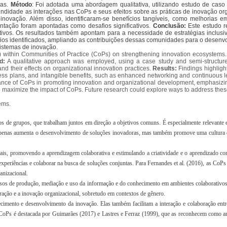
vas.
Método
: Foi adotada uma abordagem qualitativa, utilizando estudo de caso
ndidade as interações nas CoPs e seus efeitos sobre as práticas de inovação or
ovação. Além disso, identificaram-se benefícios tangíveis, como melhorias em
entação foram apontadas como desafios significativos.
Conclusão:
Este estudo r
ivos. Os resultados também apontam para a necessidade de estratégias inclusiva
ios identificados, ampliando as contribuições dessas comunidades para o desenvo
istemas de inovação.
L) within Communities of Practice (CoPs) on strengthening innovation ecosystems
d:
A qualitative approach was employed, using a case study and semi-structured
d their effects on organizational innovation practices.
Results:
Findings highligh
ess plans, and intangible benefits, such as enhanced networking and continuous le
nce of CoPs in promoting innovation and organizational development, emphasizing t
es to maximize the impact of CoPs. Future research could explore ways to address th
ems.
s de grupos, que trabalham juntos em direção a objetivos comuns. É especialmente relevante e
o apenas aumenta o desenvolvimento de soluções inovadoras, mas também promove uma cultura
ais, promovendo a aprendizagem colaborativa e estimulando a criatividade e o aprendizado 
periências e colaborar na busca de soluções conjuntas. Para Fernandes et al. (2016), as CoPs
anizacional.
sos de produção, mediação e uso da informação e do conhecimento em ambientes colaborativos. 
ação e a inovação organizacional, sobretudo em contextos de gênero.
mento e desenvolvimento da inovação. Elas também facilitam a interação e colaboração entre 
 CoPs é destacada por Guimarães (2017) e Lastres e Ferraz (1999), que as reconhecem como amb