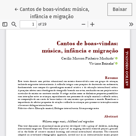
Voltar aos Detalhes do Artigo
←
Cantos de boas-vindas: música,
Baixar
infância e migração