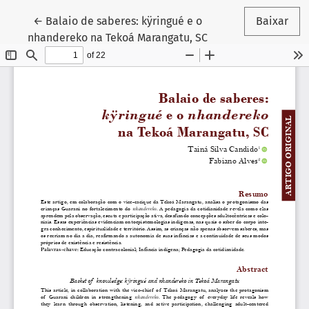
Voltar aos Detalhes do Artigo
←
Balaio de saberes: kÿringué e o
Baixar
nhandereko na Tekoá Marangatu, SC