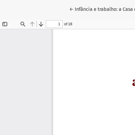
Voltar aos Detalhes do Arti
←
Infância e trabalho: a Casa