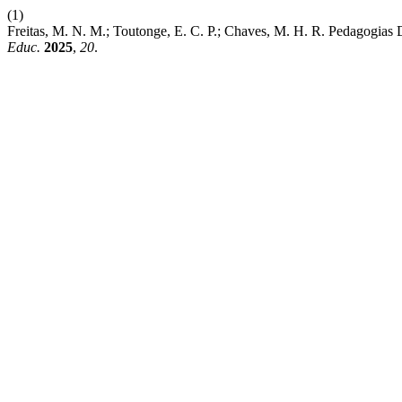
(1)
Freitas, M. N. M.; Toutonge, E. C. P.; Chaves, M. H. R. Pedagogias 
Educ.
2025
,
20
.