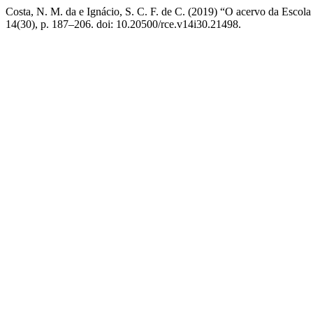
Costa, N. M. da e Ignácio, S. C. F. de C. (2019) “O acervo da Escol
14(30), p. 187–206. doi: 10.20500/rce.v14i30.21498.