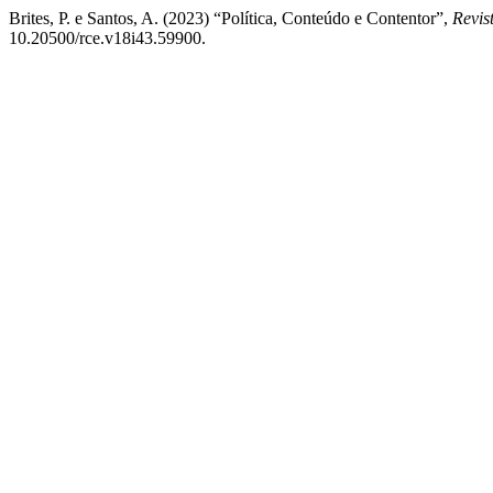
Brites, P. e Santos, A. (2023) “Política, Conteúdo e Contentor”,
Revis
10.20500/rce.v18i43.59900.