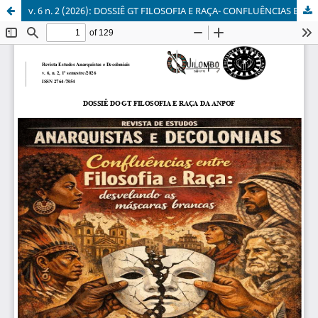
v. 6 n. 2 (2026): DOSSIÊ GT FILOSOFIA E RAÇA- CONFLUÊNCIAS ENTRE FILOSOFIA E RAÇA: DESVELANDO AS MÁSCARAS BRANCAS