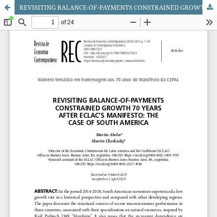
REVISITING BALANCE-OF-PAYMENTS CONSTRAINED GROWTH 70 YEARS AFTER ECLAC’S MANIFESTO: THE CASE OF SOUTH AMERICA // REVISITANDO A RESTRIÇÃO EXTERNA NOS 70 ANOS DO MANIFESTO DA CEPAL: O CASO DA AMÉRICA DO SUL