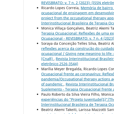
REVISBRATO: v. 7 n. 2 (2023): (ISSN eletrô
Ricardo Lopes Correia,
Memória de bairro 
ocupacional de ensinagem em desenvolvime
project from the occupational therapy ap
Interinstitucional Brasileira de Terapia O
Monica Villaça Gonçalves, Beatriz Akemi Ta
Terapia Ocupacional: Reflexões de uma e
Ocupacional - REVISBRATO: v. 7 n. 4 (2023)
Soraya da Conceição Telles Silva, Beatriz 
reflexões acerca da construção do cuidado
ocupacional / Giving new meaning to life: 
(CnaR)
,
Revista Interinstitucional Brasile
eletrônico 2526-3544)
Marília Meyer Bregalda, Ricardo Lopes Co
Ocupacional frente ao coronavírus: Refle
pandemia/Occupational therapy actions aga
of pandemic
,
Revista Interinstitucional B
Suplemento - Terapia Ocupacional frente 
Paulo Roberto da Silva Vieira Filho, Monica
experiências do "Projeto Juventude(S)"/T
Interinstitucional Brasileira de Terapia O
Beatriz Akemi Takeiti, Larissa Mazzotti Sa