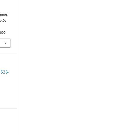
egamos
ra De
5000
2526-