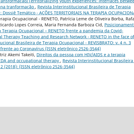
transformação/Territorializing youth experiences: interfaces betwe
o na tranformação
,
Revista Interinstitucional Brasileira de Terapia
23): Dossiê Temático - AÇÕES TERRITORIAIS NA TERAPIA OCUPACION
rapia Ocupacional - RENETO, Patrícia Leme de Oliveira Borba, Raf
, Ricardo Lopes Correia, Maria Fernanda Barboza Cid,
Posicionament
m Terapia Ocupacional – RENETO frente a pandemia da Covid-
nal Therapy Teaching and Research Network - RENETO in the face o
itucional Brasileira de Terapia Ocupacional - REVISBRATO: v. 4 n. 3
frente ao Coronavírus (ISSN eletrônico 2526-3544)
riz Akemi Takeiti,
Direitos da pessoa com HIV/AIDS e a terapia
SIDA and occupational therapy
,
Revista Interinstitucional Brasileira
2 (2018): (ISSN eletrônico 2526-3544)