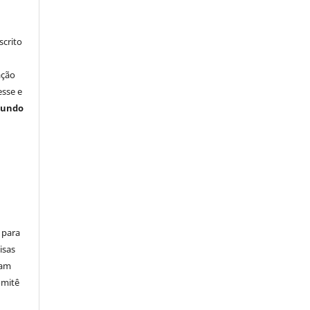
crito
ação
esse e
gundo
 para
isas
ham
omitê
m