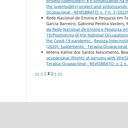
projeto juventude(s) e o sintonizando na 
the juventude(s) project and sintonizand
Ocupacional - REVISBRATO: v. 7 n. 3 (20
Rede Nacional de Ensino e Pesquisa em Te
Garcia Barreiro, Gabirela Pereira Vasters
da Rede Nacional de Ensino e Pesquisa e
19/Positioning of the National Occupatio
the Covid-19 pandemic
,
Revista Interinst
(2020): Suplemento - Terapia Ocupacional 
Milena Kaline dos Santos Nascimento, Beat
ocupacional /Rights of persons with VIH/
Terapia Ocupacional - REVISBRATO: v. 2 n. 
<<
<
1
2
3
>
>>