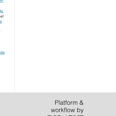
en
AL
ael
o
f
 de