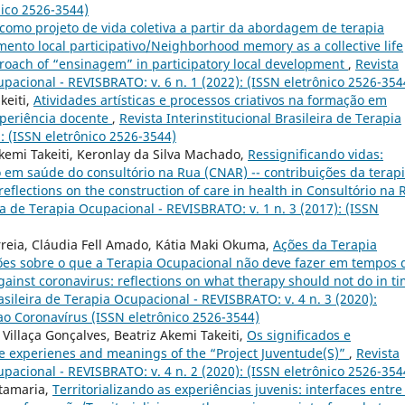
nico 2526-3544)
como projeto de vida coletiva a partir da abordagem de terapia
nto local participativo/Neighborhood memory as a collective life
proach of “ensinagem” in participatory local development
,
Revista
cupacional - REVISBRATO: v. 6 n. 1 (2022): (ISSN eletrônico 2526-354
keiti,
Atividades artísticas e processos criativos na formação em
xperiência docente
,
Revista Interinstitucional Brasileira de Terapia
: (ISSN eletrônico 2526-3544)
Akemi Takeiti, Keronlay da Silva Machado,
Ressignificando vidas:
 em saúde do consultório na Rua (CNAR) -- contribuições da terap
reflections on the construction of care in health in Consultório na 
ira de Terapia Ocupacional - REVISBRATO: v. 1 n. 3 (2017): (ISSN
rreia, Cláudia Fell Amado, Kátia Maki Okuma,
Ações da Terapia
xões sobre o que a Terapia Ocupacional não deve fazer em tempos 
inst coronavirus: reflections on what therapy should not do in t
rasileira de Terapia Ocupacional - REVISBRATO: v. 4 n. 3 (2020):
ao Coronavírus (ISSN eletrônico 2526-3544)
 Villaça Gonçalves, Beatriz Akemi Takeiti,
Os significados e
he experienes and meanings of the “Project Juventude(S)”
,
Revista
cupacional - REVISBRATO: v. 4 n. 2 (2020): (ISSN eletrônico 2526-354
ntamaria,
Territorializando as experiências juvenis: interfaces entre