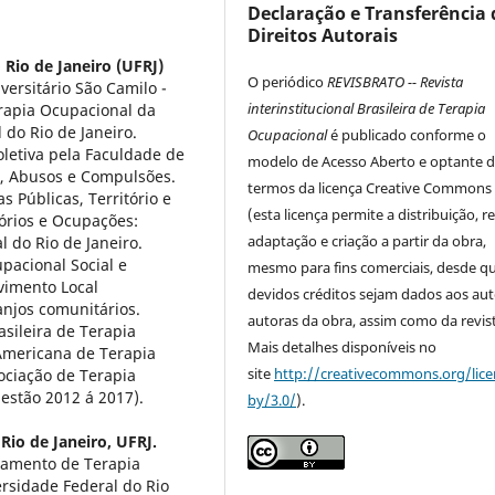
Declaração e Transferência 
Direitos Autorais
 Rio de Janeiro (UFRJ)
O periódico
REVISBRATO -- Revista
ersitário São Camilo -
interinstitucional Brasileira de Terapia
rapia Ocupacional da
do Rio de Janeiro.
Ocupacional
é publicado conforme o
letiva pela Faculdade de
modelo de Acesso Aberto e optante 
, Abusos e Compulsões.
termos da licença Creative Commons
 Públicas, Território e
(esta licença permite a distribuição, r
tórios e Ocupações:
adaptação e criação a partir da obra,
 do Rio de Janeiro.
pacional Social e
mesmo para fins comerciais, desde q
vimento Local
devidos créditos sejam dados aos aut
anjos comunitários.
autoras da obra, assim como da revist
asileira de Terapia
Mais detalhes disponíveis no
Americana de Terapia
site
http://creativecommons.org/lice
sociação de Terapia
estão 2012 á 2017).
by/3.0/
).
Rio de Janeiro, UFRJ.
tamento de Terapia
rsidade Federal do Rio