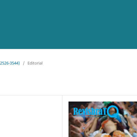
o 2526-3544)
/
Editorial