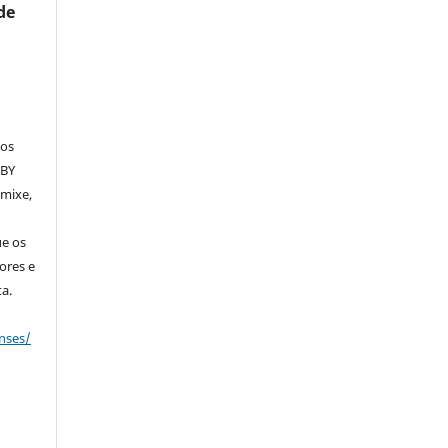
de
dos
 BY
emixe,
ue os
ores e
a.
nses/