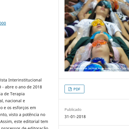
000
sta Interinstitucional
O - abre o ano de 2018
PDF
ia de Terapia
l, nacional e
o e os esforços em
Publicado
nto, visto a potência no
31-01-2018
Assim, este editorial tem
 processos de editoração,