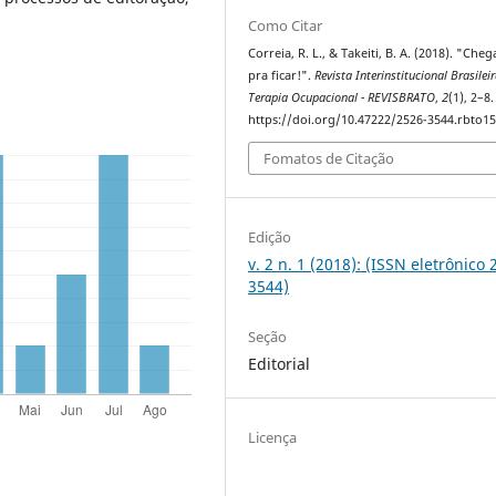
Como Citar
Correia, R. L., & Takeiti, B. A. (2018). "Ch
pra ficar!".
Revista Interinstitucional Brasilei
Terapia Ocupacional - REVISBRATO
,
2
(1), 2–8.
https://doi.org/10.47222/2526-3544.rbto1
Fomatos de Citação
Edição
v. 2 n. 1 (2018): (ISSN eletrônico 
3544)
Seção
Editorial
Licença