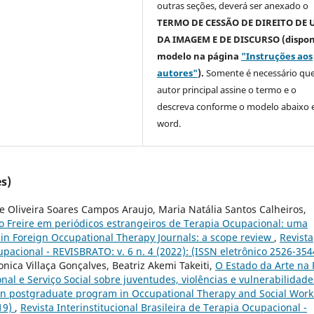
outras seções, deverá ser anexado o
TERMO DE CESSÃO DE DIREITO DE 
DA IMAGEM E DE DISCURSO (dispon
modelo na página
"Instruções aos
autores"
).
Somente é necessário que
autor principal assine o termo e o
descreva
conforme o modelo abaixo
word.
s)
de Oliveira Soares Campos Araujo, Maria Natália Santos Calheiros,
o Freire em periódicos estrangeiros de Terapia Ocupacional: uma
 in Foreign Occupational Therapy Journals: a scope review
,
Revista
cupacional - REVISBRATO: v. 6 n. 4 (2022): (ISSN eletrônico 2526-354
onica Villaça Gonçalves, Beatriz Akemi Takeiti,
O Estado da Arte na 
al e Serviço Social sobre juventudes, violências e vulnerabilidade
lian postgraduate program in Occupational Therapy and Social Work
019)
,
Revista Interinstitucional Brasileira de Terapia Ocupacional -