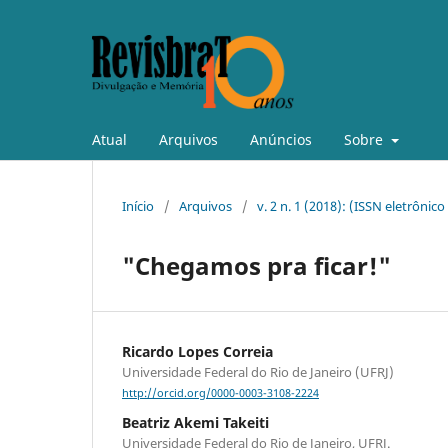
Atual
Arquivos
Anúncios
Sobre
Início
/
Arquivos
/
v. 2 n. 1 (2018): (ISSN eletrônic
"Chegamos pra ficar!"
Ricardo Lopes Correia
Universidade Federal do Rio de Janeiro (UFRJ)
http://orcid.org/0000-0003-3108-2224
Beatriz Akemi Takeiti
Universidade Federal do Rio de Janeiro, UFRJ.