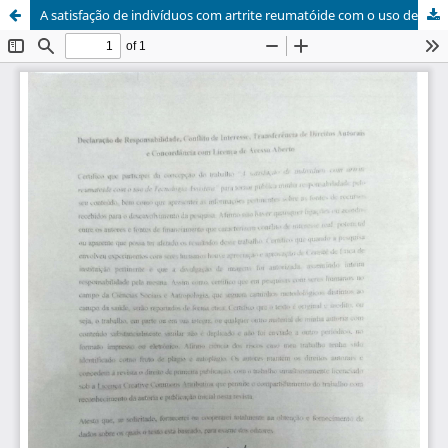
A satisfação de indivíduos com artrite reumatóide com o uso de tecnologia assistiva/The satisfaction individuals with reumathoid artritis and assistive technology usage