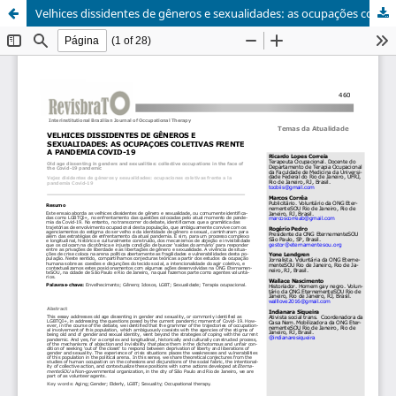
Velhices dissidentes de gêneros e sexualidades: as ocupações coletivas frente a pandemia Covid-19/Old age dissenting in genders and sexualities: collective occupations in the face of the Covid-19 pandemic