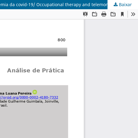
Baixar
Terapia ocupacional e telemonitoramento: o uso da tecnologia a favor das práticas de estágio supervisionado em meio a pandemia da covid-19/ Occupational therapy and telemonitoring: the use of technology in favor of supervised internship practices amid the covid-19 pandemic