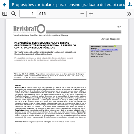
Proposições curriculares para o ensino graduado de terapia ocupacional a partir do contato com escolas públicas/Curricular propositions for undergraduate teaching of occupational therapy from contact with public schools