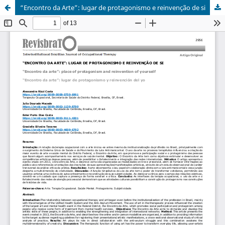
“Encontro da Arte”: lugar de protagonismo e reinvenção de si