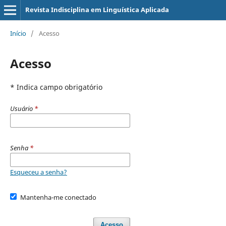
Revista Indisciplina em Linguística Aplicada
Início
/
Acesso
Acesso
* Indica campo obrigatório
Usuário
*
Senha
*
Esqueceu a senha?
Mantenha-me conectado
Acesso