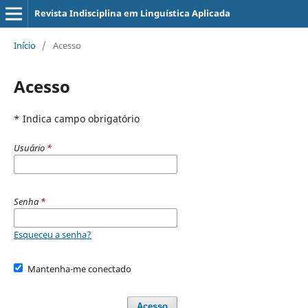
Revista Indisciplina em Linguística Aplicada
Início
/
Acesso
Acesso
* Indica campo obrigatório
Usuário
*
Senha
*
Esqueceu a senha?
Mantenha-me conectado
Acesso