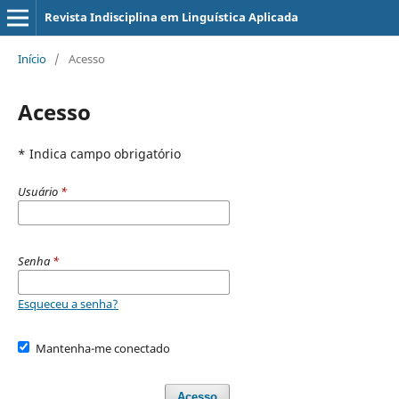
Revista Indisciplina em Linguística Aplicada
Início
/
Acesso
Acesso
* Indica campo obrigatório
Usuário
*
Senha
*
Esqueceu a senha?
Mantenha-me conectado
Acesso