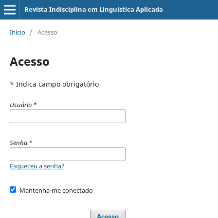
Revista Indisciplina em Linguística Aplicada
Início
/
Acesso
Acesso
* Indica campo obrigatório
Usuário
*
Senha
*
Esqueceu a senha?
Mantenha-me conectado
Acesso