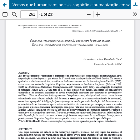
Versos que humanizam: poesia, cognição e humanização em sala de aula