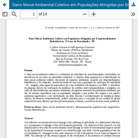
Dano Moral Ambiental Coletivo em Populações Atingidas por Empreendimentos Hidrelétricos: O Caso de Petrolândia - PE