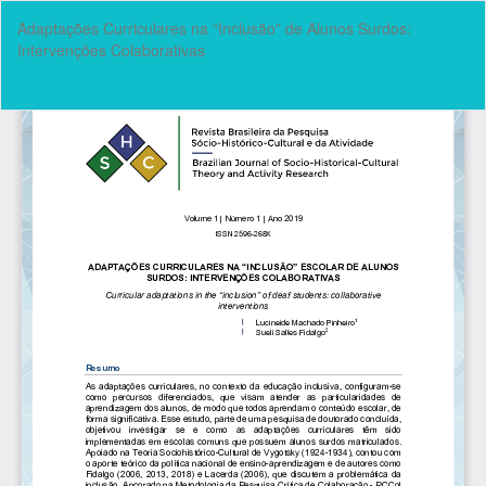
Voltar
Adaptações Curriculares na “Inclusão” de Alunos Surdos:
aos
Intervenções Colaborativas
Detalhes
do
Artigo
Bai
Ba
P