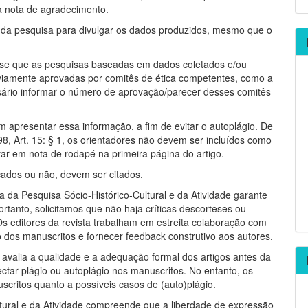
a nota de agradecimento.
s da pesquisa para divulgar os dados produzidos, mesmo que o
se que as pesquisas baseadas em dados coletados e/ou
iamente aprovadas por comitês de ética competentes, como a
essário informar o número de aprovação/parecer desses comitês
m apresentar essa informação, a fim de evitar o autoplágio. De
8, Art. 15: § 1, os orientadores não devem ser incluídos como
r em nota de rodapé na primeira página do artigo.
icados ou não, devem ser citados.
ra da Pesquisa Sócio-Histórico-Cultural e da Atividade garante
Portanto, solicitamos que não haja críticas descorteses ou
Os editores da revista trabalham em estreita colaboração com
o dos manuscritos e fornecer feedback construtivo aos autores.
 avalia a qualidade e a adequação formal dos artigos antes da
tar plágio ou autoplágio nos manuscritos. No entanto, os
uscritos quanto a possíveis casos de (auto)plágio.
ultural e da Atividade compreende que a liberdade de expressão