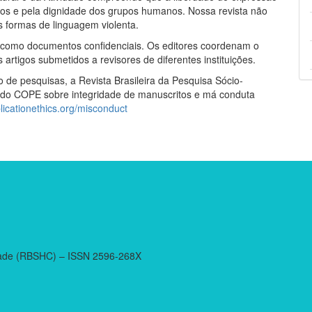
os e pela dignidade dos grupos humanos. Nossa revista não
s formas de linguagem violenta.
os como documentos confidenciais. Os editores coordenam o
artigos submetidos a revisores de diferentes instituições.
de pesquisas, a Revista Brasileira da Pesquisa Sócio-
zes do COPE sobre integridade de manuscritos e má conduta
blicationethics.org/misconduct
vidade (RBSHC) – ISSN 2596-268X