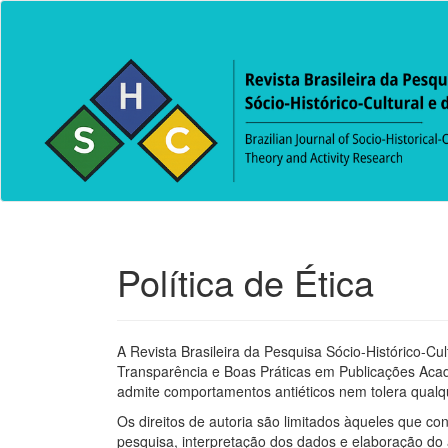
Acesso
rápido
para
o
conteúdo
da
página
Navegação
Principal
Conteúdo
principal
Barra
Lateral
Política de Ética
A Revista Brasileira da Pesquisa Sócio-Histórico-Cul
Transparência e Boas Práticas em Publicações Aca
admite comportamentos antiéticos nem tolera qualq
Os direitos de autoria são limitados àqueles que co
pesquisa, interpretação dos dados e elaboração do