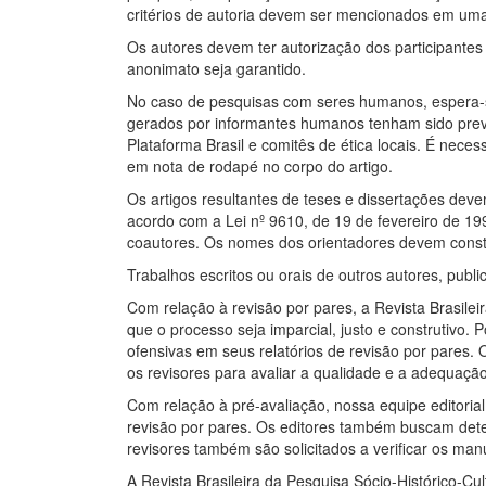
critérios de autoria devem ser mencionados em um
Os autores devem ter autorização dos participante
anonimato seja garantido.
No caso de pesquisas com seres humanos, espera-
gerados por informantes humanos tenham sido prev
Plataforma Brasil e comitês de ética locais. É nec
em nota de rodapé no corpo do artigo.
Os artigos resultantes de teses e dissertações deve
acordo com a Lei nº 9610, de 19 de fevereiro de 199
coautores. Os nomes dos orientadores devem consta
Trabalhos escritos ou orais de outros autores, publ
Com relação à revisão por pares, a Revista Brasilei
que o processo seja imparcial, justo e construtivo. 
ofensivas em seus relatórios de revisão por pares. 
os revisores para avaliar a qualidade e a adequaçã
Com relação à pré-avaliação, nossa equipe editorial
revisão por pares. Os editores também buscam detec
revisores também são solicitados a verificar os man
A Revista Brasileira da Pesquisa Sócio-Histórico-C