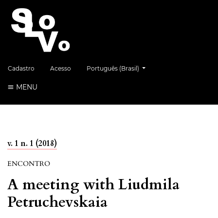
##plugins.themes.healthSciences.language.
Cadastro
Acesso
Português (Brasil)
MENU
v. 1 n. 1 (2018)
ENCONTRO
A meeting with Liudmila
Petruchevskaia