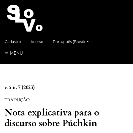
##plugins.themes.healthSciences.language.
Cadastro
Acesso
Português (Brasil)
MENU
v. 5 n. 7 (2023)
TRADUÇÃO
Nota explicativa para o
discurso sobre Púchkin